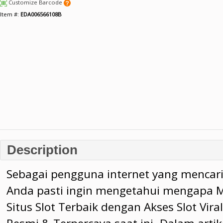
Customize Barcode
Item #:
EDA006566108B
Description
Sebagai pengguna internet yang mencari
Anda pasti ingin mengetahui mengapa 
Situs Slot Terbaik dengan Akses Slot Vir