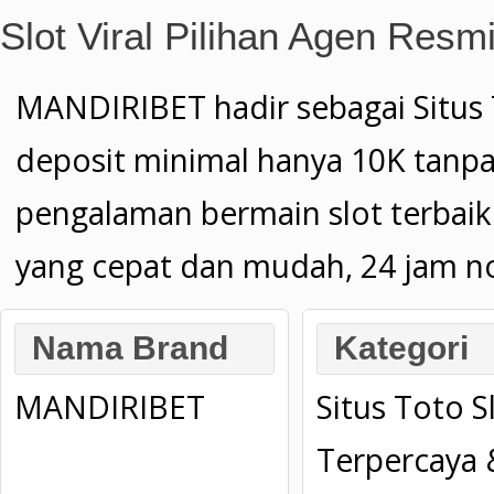
Slot Viral Pilihan Agen Resmi
MANDIRIBET hadir sebagai Situs
deposit minimal hanya 10K tanpa
pengalaman bermain slot terbaik
yang cepat dan mudah, 24 jam n
Nama Brand
Kategori
MANDIRIBET
Situs Toto S
Terpercaya 