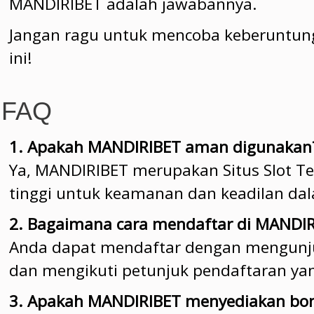
MANDIRIBET adalah jawabannya.
Jangan ragu untuk mencoba keberuntun
ini!
FAQ
1. Apakah MANDIRIBET aman digunakan
Ya, MANDIRIBET merupakan Situs Slot Te
tinggi untuk keamanan dan keadilan da
2. Bagaimana cara mendaftar di MANDI
Anda dapat mendaftar dengan mengunju
dan mengikuti petunjuk pendaftaran yan
3. Apakah MANDIRIBET menyediakan bo