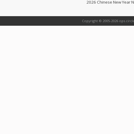
2026 Chinese New Year N
Copyright © 2005-2026 ops.circl