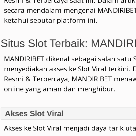
Resmi & Terpercaya saat ini. Dalam arti
secara mendalam mengenai MANDIRIBET
ketahui seputar platform ini.
Situs Slot Terbaik: MANDI
MANDIRIBET dikenal sebagai salah satu Si
menyediakan akses ke Slot Viral terkin
Resmi & Terpercaya, MANDIRIBET menaw
online yang aman dan menghibur.
Akses Slot Viral
Akses ke Slot Viral menjadi daya tarik 