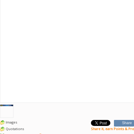
Images
Share
Quotations
Share it, earn Points & P