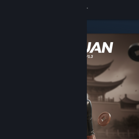
8
GAMES GACOR
Lihat Profilmu
Wallet (Rp 150,880)
Pemberitahuan
8
Toko
ZONATUAN GAMES
Kamu & Temanmu
Obrolan