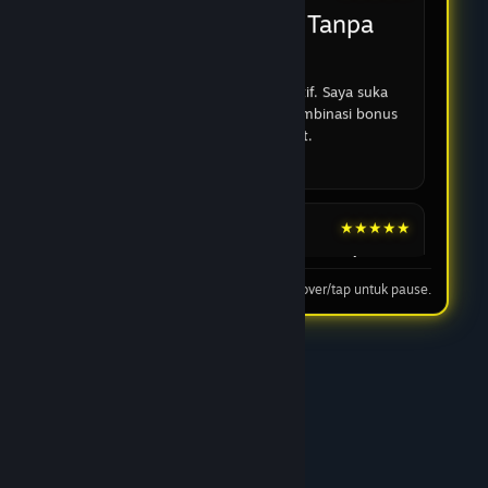
★★★★★
Maudy
Bonus Melimpah Tanpa
Deposit
Keseluruhan pengalaman positif. Saya suka
karena bisa eksplor berbagai kombinasi bonus
tanpa harus deposit.
16 Feb 2026
★★★★★
Feyan
Fitur Bonus Melimpah
Tip: hover/tap untuk pause.
Game ZONATUAN GAMES-nya benar-benar
terasa seperti aslinya! Meski demo, sensasinya
tetap menarik dan penuh fitur bonus.
03 Feb 2026
★★★★★
Yuna