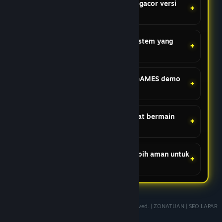
★★★★★
Feyan
Apa keuntungan bermain GAMES gacor versi
demo?
Fitur Bonus Melimpah
Game ZONATUAN GAMES-nya benar-benar
Apakah GAMES demo memiliki sistem yang
terasa seperti aslinya! Meski demo, sensasinya
sama dengan versi aslinya?
tetap menarik dan penuh fitur bonus.
03 Feb 2026
Bagaimana cara memanfaatkan GAMES demo
untuk menemukan pola terbaik?
★★★★★
Yuna
Fitur Demo Responsif
Apakah informasi RTP penting saat bermain
demo?
Alur Pengalaman main GAMES maxwin di
ZONATUAN sangat seru! Grafiknya tajam dan
responsif di smartphone. Fitur demo membuat
Apakah bermain GAMES demo lebih aman untuk
saya bisa eksplor game tanpa tekanan.
pemula?
05 Feb 2026
★★★★☆
Kila
©2020-2030 PersonaeGame Studios. All rights reserved. | ZONATUAN | SEO LAPAR
Mudah Buat Awam