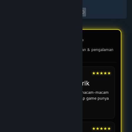
Waktu bermain:
Seringnya Dimainkan di Steam Deck
★★★★★
Rena
Pembelajaran Memahami
Pola
Review Member ⭐️
Fitur demo memberikan peluang untuk
memahami pola permainan, sebelum berpindah
Testimoni pengguna tentang layanan & pengalaman
ke platform lain.
di GAMES GACOR.
12 Feb 2026
★★★★★
Vera
Desain Menarik
Desain GAMES menarik dan bermacam-macam
tema. Tidak membosankan, setiap game punya
karakter unik.
14 Feb 2026