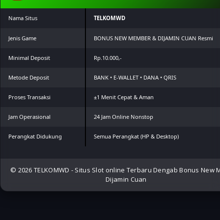
Nama Situs
TELKOMWD
Jenis Game
BONUS NEW MEMBER & DIJAMIN CUAN Resmi
Minimal Deposit
Rp.10.000,-
Metode Deposit
BANK • E-WALLET • DANA • QRIS
Proses Transaksi
±1 Menit Cepat & Aman
Jam Operasional
24 Jam Online Nonstop
Perangkat Didukung
Semua Perangkat (HP & Desktop)
© 2026 TELKOMWD - Situs Slot online Terbaru Dengab Bonus New
Dijamin Cuan