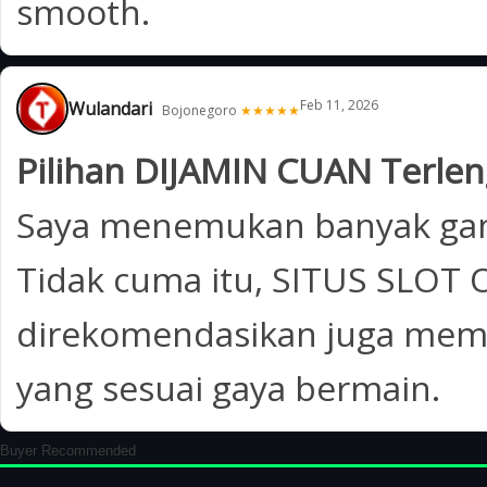
smooth.
Feb 11, 2026
Wulandari
Bojonegoro
★★★★★
Pilihan DIJAMIN CUAN Terlen
Saya menemukan banyak game
Tidak cuma itu, SITUS SLOT
direkomendasikan juga mem
yang sesuai gaya bermain.
Buyer Recommended