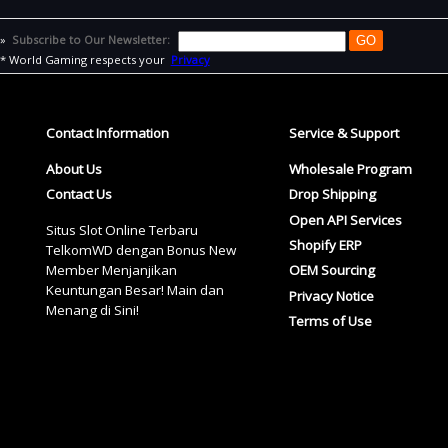
»
Subscribe to Our Newsletter:
* World Gaming respects your
Privacy
Contact Information
Service & Support
About Us
Wholesale Program
Contact Us
Drop Shipping
Open API Services
Situs Slot Online Terbaru
Shopify ERP
TelkomWD dengan Bonus New
Member Menjanjikan
OEM Sourcing
Keuntungan Besar! Main dan
Privacy Notice
Menang di Sini!
Terms of Use