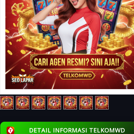
DETAIL INFORMASI TELKOMWD