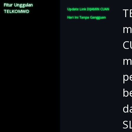
Fitur Unggulan
T
Update Link DIJAMIN CUAN
TELKOMWD
Hari Ini Tanpa Gangguan
m
C
m
p
b
d
S