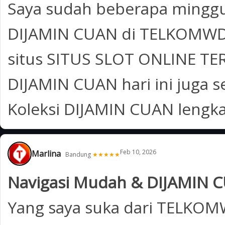
Saya sudah beberapa mingg
DIJAMIN CUAN di TELKOMWD d
situs SITUS SLOT ONLINE TERB
DIJAMIN CUAN hari ini juga se
Koleksi DIJAMIN CUAN lengk
Feb 10, 2026
Marlina
Bandung
★★★★★
Navigasi Mudah & DIJAMIN C
Yang saya suka dari TELKOM