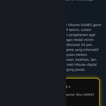
perangkat
Deskripsi Konten Dewasa
SIDO89
Hadir sebagai bagian dari industri hiburan GAMES gacor
2026 dengan menghadirkan informasi RTP terkini, sistem
transparan, dan panduan bermain berbasis pengalaman agar
pemain bisa memaksimalkan peluang dengan modal minim
secara lebih cerdas. Didukung layanan profesional 24 jam,
keamanan data terenkripsi, serta ulasan game yang informatif
dan relevan, SIDO89 membangun kepercayaan melalui
pendekatan yang mengutamakan pengalaman, keahlian, dan
kredibilitas sehingga pemain dapat menikmati hiburan digital
secara aman, strategis, dan tetap bertanggung jawab..
FAQ GAMES GACOR ⭐️
Pertanyaan yang sering ditanyakan Seputar Situs GAMES
Gacor Resmi.