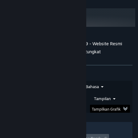
Mudah Buat Awam
Tampilan antarmuka simpel tapi modern. Saya
tidak perlu lama belajar, langsung bisa main dari
pertama buka.
07 Feb 2026
Ulasan pelanggan untuk SIDO89 SIDO89 - Website Resmi
★★★★★
Asaa
Bermain Slot Online Mahjong 10K Anti Rungkat
Banyak Variasi Game
Tentang ulasan pengguna
Preferensimu
Variasi game banyak dan terus diperbarui. Setiap
kali masuk selalu ada pilihan baru yang seru
dicoba.
Jenis Ulasan
Jenis Pembelian
Bahasa
08 Feb 2026
Rentang Tanggal
Waktu Bermain
Tampilan
★★★★☆
Vivi
Tampilkan Grafik
Jaringan Cepat Tanpa Lag
Respons sistem cepat tanpa lag, Cocok buat main
Filter
santai kapan saja.