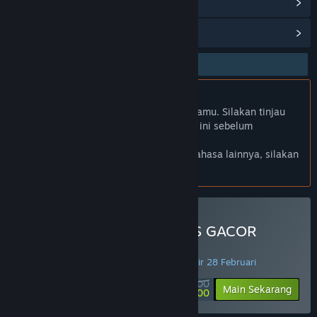
Lihat diskusi
Temukan Grup Komunitas
Bhs. Indonesia tidak didukung
Produk ini tidak didukung dalam bahasamu. Silakan tinjau
daftar bahasa yang didukung di bawah ini sebelum
melakukan pembelian.
Jika kamu ingin melihat game dalam bahasa lainnya, silakan
atur
preferensi bahasa
.
Minimal Deposit di GAMES GACOR
SIDO89
PENAWARAN HARIAN! Penawaran berakhir 28 Februari
Rp 50 000
-90%
Main Sekarang
Rp 10 000