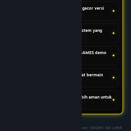
★★★★★
Feyan
Apa keuntungan bermain GAMES gacor versi
demo?
Fitur Bonus Melimpah
Game SIDO89 GAMES-nya benar-benar terasa
Apakah GAMES demo memiliki sistem yang
seperti aslinya! Meski demo, sensasinya tetap
sama dengan versi aslinya?
menarik dan penuh fitur bonus.
03 Feb 2026
Bagaimana cara memanfaatkan GAMES demo
untuk menemukan pola terbaik?
★★★★★
Yuna
Fitur Demo Responsif
Apakah informasi RTP penting saat bermain
demo?
Alur Pengalaman main GAMES maxwin di SIDO89
sangat seru! Grafiknya tajam dan responsif di
smartphone. Fitur demo membuat saya bisa
Apakah bermain GAMES demo lebih aman untuk
eksplor game tanpa tekanan.
pemula?
05 Feb 2026
★★★★☆
Kila
©2020-2030 PersonaeGame Studios. All rights reserved. | SIDO89 | SEO LAPAR