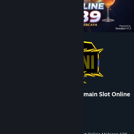
Bantuan
Rincian Akun
Preferensi toko
Ubah bahasa
Ganti Pengguna
Dapatkan Aplikasi Seluler Steam
Lihat situs web desktop
SIDO89 - Website Resmi Bermain Slot Online
Mahjong 10K Anti Rungkat
Pengembang
PersonaeGame Studio
Penerbit
Kunpan Games
Dirilis
23 Jan 2026