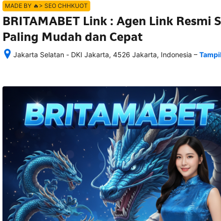
MADE BY 🔥> SEO CHHKUOT
BRITAMABET Link : Agen Link Resmi S
Paling Mudah dan Cepat
–
Jakarta Selatan - DKI Jakarta, 4526 Jakarta, Indonesia
Tampi
Setelah 
memesan, 
semua 
rincian 
akomodasi 
termasuk 
nomor 
telepon 
dan 
alamat 
akan 
disertakan 
dalam 
konfirmasi 
pemesanan 
dan 