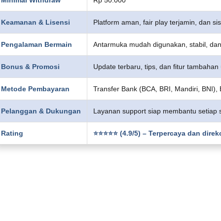
Keamanan & Lisensi
Platform aman, fair play terjamin, dan
Pengalaman Bermain
Antarmuka mudah digunakan, stabil, d
Bonus & Promosi
Update terbaru, tips, dan fitur tamba
Metode Pembayaran
Transfer Bank (BCA, BRI, Mandiri, BNI), 
Pelanggan & Dukungan
Layanan support siap membantu setiap
Rating
⭐⭐⭐⭐⭐ (4.9/5) – Terpercaya dan dire