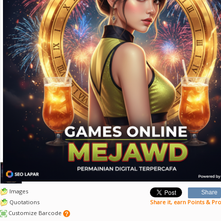
Images
Share
Quotations
Share it, earn Points & P
Customize Barcode