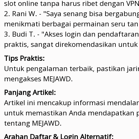
slot online tanpa harus ribet dengan VPN
2. Rani W. - "Saya senang bisa bergab
menikmati berbagai permainan seru tanp
3. Budi T. - "Akses login dan pendaftar
praktis, sangat direkomendasikan untuk
Tips Praktis:
Untuk pengalaman terbaik, pastikan jari
mengakses MEJAWD.
Panjang Artikel:
Artikel ini mencakup informasi mendal
untuk memastikan Anda mendapatkan 
tentang MEJAWD.
Arahan Daftar & Login Alternatif: