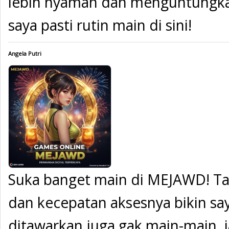
lebih nyaman dan menguntungk
saya pasti rutin main di sini!
Angela Putri
Suka banget main di MEJAWD! Tam
dan kecepatan aksesnya bikin s
ditawarkan juga gak main-main, j