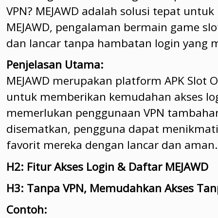
VPN? MEJAWD adalah solusi tepat untuk
MEJAWD, pengalaman bermain game slot
dan lancar tanpa hambatan login yang 
Penjelasan Utama:
MEJAWD merupakan platform APK Slot On
untuk memberikan kemudahan akses log
memerlukan penggunaan VPN tambahan. 
disematkan, pengguna dapat menikmati 
favorit mereka dengan lancar dan aman
H2: Fitur Akses Login & Daftar MEJAWD
H3: Tanpa VPN, Memudahkan Akses Tanp
Contoh: