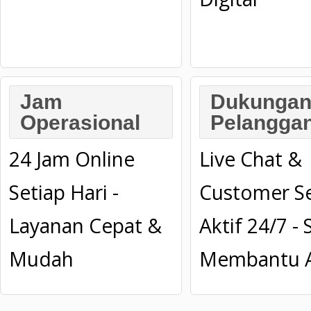
Jam
Dukunga
Operasional
Pelangga
24 Jam Online
Live Chat &
Setiap Hari -
Customer Se
Layanan Cepat &
Aktif 24/7 - 
Mudah
Membantu 