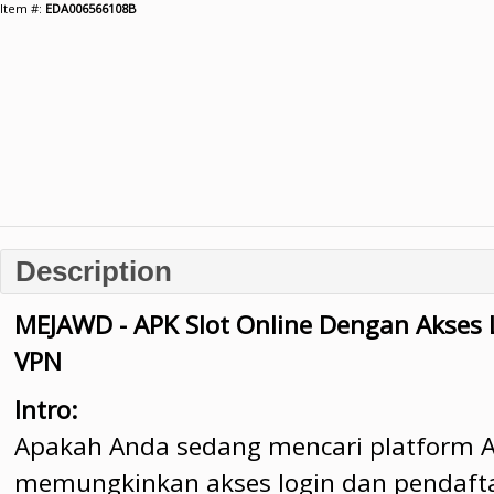
Item #:
EDA006566108B
Description
MEJAWD - APK Slot Online Dengan Akses 
VPN
Intro:
Apakah Anda sedang mencari platform A
memungkinkan akses login dan pendaft