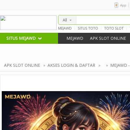
App
All
MEJAWD
SITUS TOTO
TOTO SLOT
TOTO
SITUS SLOT
SITUS TOTO 4D
LINK SITUS TOTO
SITUS MEJAWD
MEJAWD
APK SLOT ONLINE
APK SLOT ONLINE
»
AKSES LOGIN & DAFTAR
»
»
MEJAWD - 