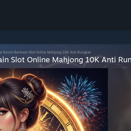
e Resmi Bermain Slot Online Mahjong 10K Anti Rungkat
in Slot Online Mahjong 10K Anti Ru