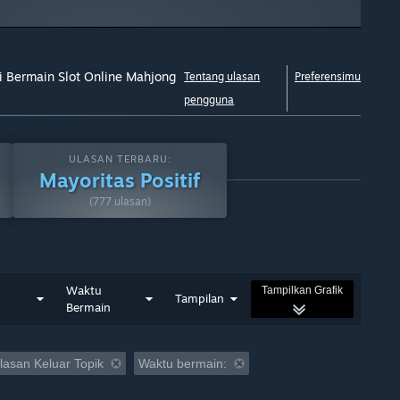
★★★★☆
 Bermain Slot Online Mahjong
Tentang ulasan
Preferensimu
pengguna
idak perlu
ma buka.
ULASAN TERBARU:
Mayoritas Positif
(777 ulasan)
★★★★★
iap kali
Waktu
Tampilkan Grafik
icoba.
Tampilan
Bermain
lasan Keluar Topik
Waktu bermain:
★★★★☆