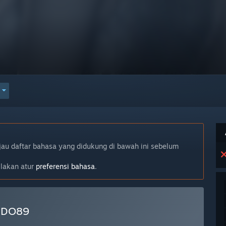
njau daftar bahasa yang didukung di bawah ini sebelum
ilakan atur
preferensi bahasa
.
SIDO89