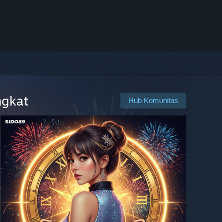
ngkat
Hub Komunitas