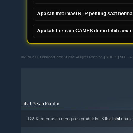
Apakah informasi RTP penting saat berm
Apakah bermain GAMES demo lebih aman
Feyan
Fitur Bonus Melimpah
Game SIDO89 GAMES-nya benar-benar terasa
©2020-2030 PersonaeGame Studios. All rights reserved. | SIDO89 | SEO L
aslinya! Meski demo, sensasinya tetap menarik
fitur bonus.
03 Feb 2026
Yuna
Lihat Pesan Kurator
Fitur Demo Responsif
Alur Pengalaman main GAMES maxwin di SIDO
128 Kurator telah mengulas produk ini. Klik
di sini
untuk 
seru! Grafiknya tajam dan responsif di smartph
demo membuat saya bisa eksplor game tanpa