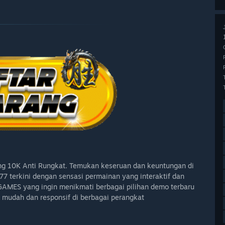
ng 10K Anti Rungkat. Temukan keseruan dan keuntungan di
77 terkini dengan sensasi permainan yang interaktif dan
 GAMES yang ingin menikmati berbagai pilihan demo terbaru
g mudah dan responsif di berbagai perangkat