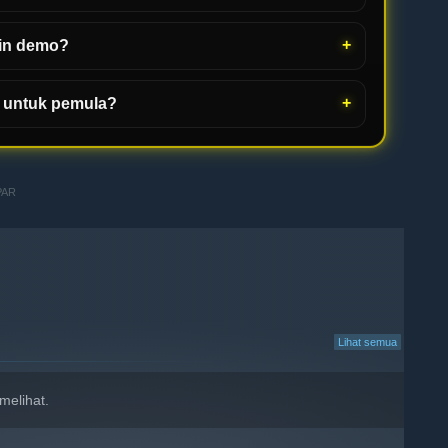
ain demo?
 untuk pemula?
★★★★★
 seperti
APAR
 dan penuh
★★★★★
Lihat semua
89 sangat
melihat.
one. Fitur
 tekanan.