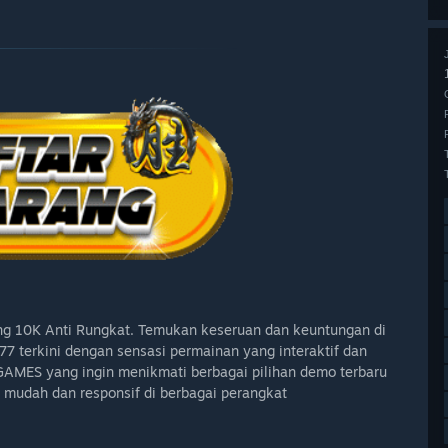
ng 10K Anti Rungkat. Temukan keseruan dan keuntungan di
77 terkini dengan sensasi permainan yang interaktif dan
 GAMES yang ingin menikmati berbagai pilihan demo terbaru
g mudah dan responsif di berbagai perangkat