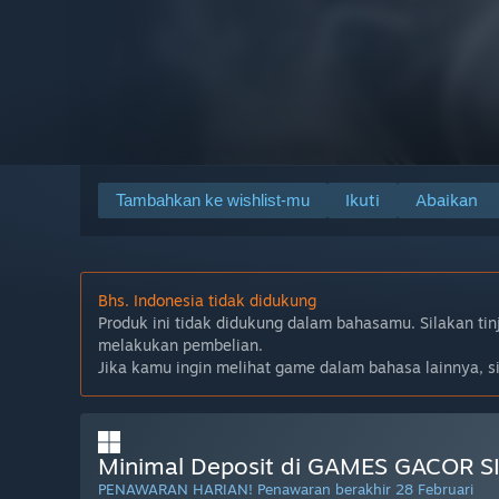
Ikuti
Abaikan
Tambahkan ke wishlist-mu
Bhs. Indonesia tidak didukung
Produk ini tidak didukung dalam bahasamu. Silakan ti
melakukan pembelian.
Jika kamu ingin melihat game dalam bahasa lainnya, s
Minimal Deposit di GAMES GACOR 
PENAWARAN HARIAN! Penawaran berakhir 28 Februari