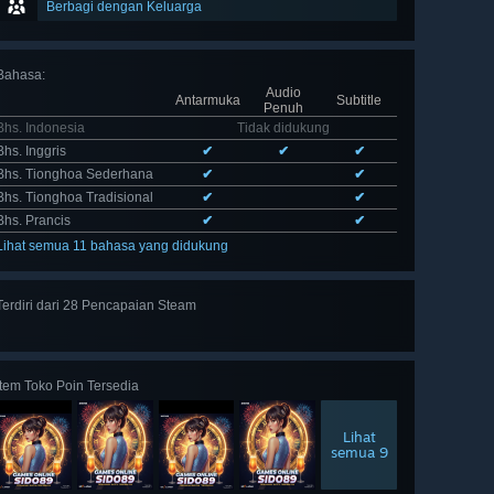
Berbagi dengan Keluarga
Bahasa
:
Audio
Antarmuka
Subtitle
Penuh
Bhs. Indonesia
Tidak didukung
Bhs. Inggris
✔
✔
✔
Bhs. Tionghoa Sederhana
✔
✔
Bhs. Tionghoa Tradisional
✔
✔
Bhs. Prancis
✔
✔
Lihat semua 11 bahasa yang didukung
Terdiri dari 28 Pencapaian Steam
Lihat
semua 28
Item Toko Poin Tersedia
Lihat
semua 9