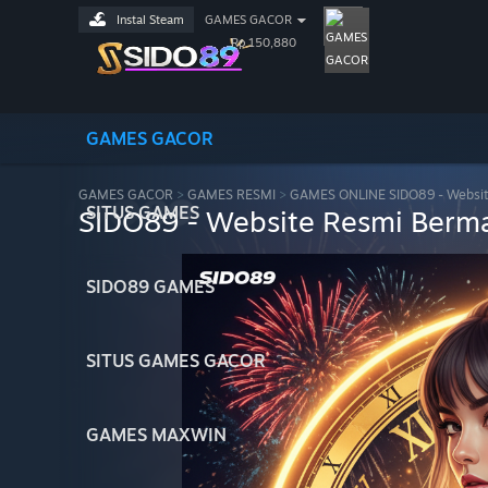
Instal Steam
GAMES GACOR
Rp 150,880
GAMES GACOR
GAMES GACOR
>
GAMES RESMI
>
GAMES ONLINE
SIDO89 - Websit
SITUS GAMES
SIDO89 - Website Resmi Berma
SIDO89 GAMES
SITUS GAMES GACOR
GAMES MAXWIN