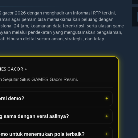
S gacor 2026 dengan menghadirkan informasi RTP terkini,
alaman agar pemain bisa memaksimalkan peluang dengan
sional 24 jam, keamanan data terenkripsi, serta ulasan game
cayaan melalui pendekatan yang mengutamakan pengalaman,
ti hiburan digital secara aman, strategis, dan tetap
ES GACOR ⭐️
an Seputar Situs GAMES Gacor Resmi.
ersi demo?
 sama dengan versi aslinya?
mo untuk menemukan pola terbaik?