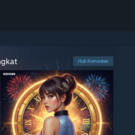
ngkat
Hub Komunitas