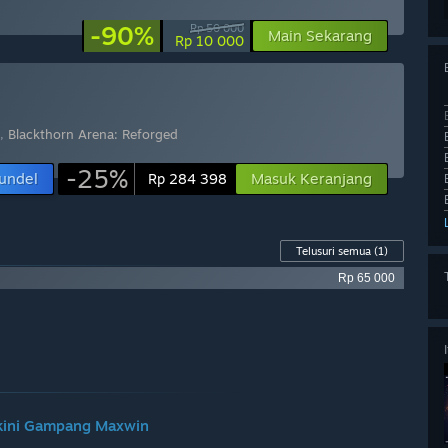
-90%
Rp 50 000
Main Sekarang
Rp 10 000
,
Blackthorn Arena: Reforged
-25%
Bundel
Masuk Keranjang
Rp 284 398
Telusuri semua
(1)
Rp 65 000
kini Gampang Maxwin