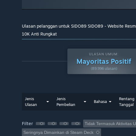
05 Feb 2026
Kila
Ulasan pelanggan untuk SIDO89 SIDO89 - Website Resmi
Mudah Buat Awam
10K Anti Rungkat
Tampilan antarmuka simpel tapi modern. Saya t
lama belajar, langsung bisa main dari perta
ULASAN UMUM:
07 Feb 2026
Mayoritas Positif
(89.996 ulasan)
Asaa
Banyak Variasi Game
Variasi game banyak dan terus diperbarui. Set
masuk selalu ada pilihan baru yang seru d
Jenis
Jenis
Rentang
Bahasa
Ulasan
Pembelian
Tanggal
08 Feb 2026
Filter
Tidak Termasuk Aktivitas U
Vivi
Jaringan Cepat Tanpa La
Seringnya Dimainkan di Steam Deck