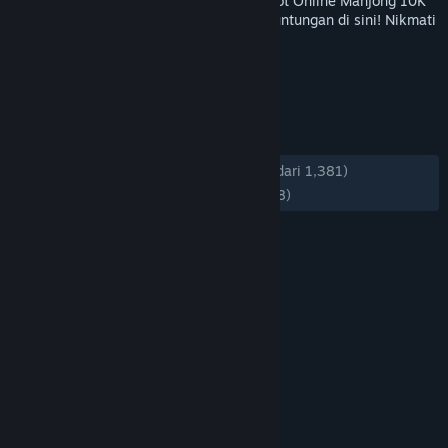
Website Resmi SIDO89 untuk Bermain Slot Online Mahjong 10K
Anti Rungkat. Temukan keseruan dan keuntungan di sini! Nikmati
pengalaman bermain slot yang seru.
TAG
+
ULASAN
KESELURUHAN:
Mayoritas Positif
(74% dari 1,381)
TERBARU:
Mayoritas Positif
(72% dari 98)