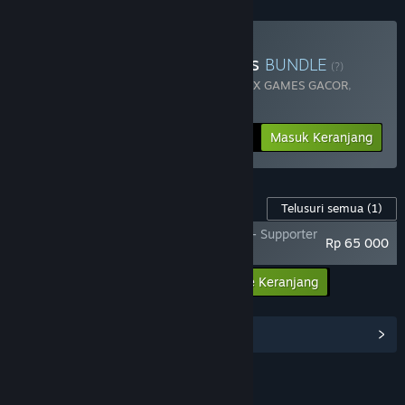
Beli Chaos Of Blade Kratos
BUNDLE
(?)
Terdiri dari 2 item:
God Of War Ragnarok X GAMES GACOR
,
Blackthorn Arena: Reforged
-25%
Info Bundel
Rp 284 398
Masuk Keranjang
Konten Game ini
Telusuri semua
(1)
God Of War Ragnarok X GAMES GACOR - Supporter
Rp 65 000
Pack
Masukkan semua DLC ke Keranjang
Rp 65 000
Lihat Hub Komunitas
Join us on Discord