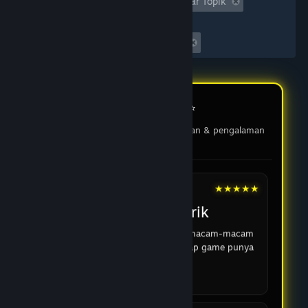
Tidak Termasuk Aktivitas Ulasan Keluar Topik
10 Feb 2026
Waktu bermain:
Seringnya Dimainkan di Steam Deck
★★★★★
Rena
Pembelajaran Memahami
Pola
Review Member ⭐️
Fitur demo memberikan peluang untuk
Testimoni pengguna tentang layanan & pengalaman
memahami pola permainan, sebelum berpindah
di GAMES GACOR.
ke platform lain.
12 Feb 2026
★★★★★
Vera
Desain Menarik
Desain GAMES menarik dan bermacam-macam
tema. Tidak membosankan, setiap game punya
karakter unik.
14 Feb 2026