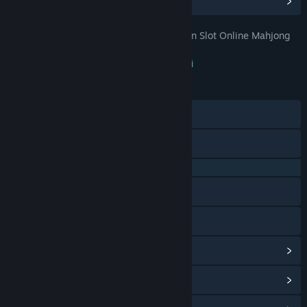
Lihat Item Toko Poin
(9)
SIDO89 - Website Resmi Bermain Slot Online Mahjong
JUDUL:
10K Anti Rungkat
Petualangan
,
Indie
,
RPG
,
Strategi
GENRE:
23 Jan 2026
TANGGAL RILIS:
28 Agu 2023
TANGGAL RILIS AKSES DINI:
Discord
X
QQ 725153963
Baidu Tieba
Bilibili
Lihat riwayat pembaruan
Baca berita terkait