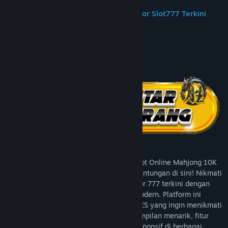
Industri Hiburan GAMES MAXWIN Gacor Slot777 Terkini
Gampang Maxwin
Tentang Game Ini
Website Resmi SIDO89 untuk Bermain Slot Online Mahjong 10K
Anti Rungkat. Temukan keseruan dan keuntungan di sini! Nikmati
pengalaman bermain slot yang seru. gacor 777 terkini dengan
sensasi permainan yang interaktif dan modern. Platform ini
dirancang untuk para pecinta game GAMES yang ingin menikmati
berbagai pilihan demo terbaru dengan tampilan menarik, fitur
lengkap, serta akses yang mudah dan responsif di berbagai