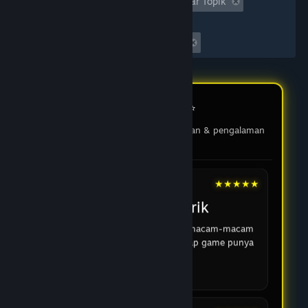
Tidak Termasuk Aktivitas Ulasan Keluar Topik
10 Feb 2026
Waktu bermain:
Seringnya Dimainkan di Steam Deck
★★★★★
Rena
Pembelajaran Memahami
Pola
Review Member ⭐️
Fitur demo memberikan peluang untuk
memahami pola permainan, sebelum berpindah
Testimoni pengguna tentang layanan & pengalaman
ke platform lain.
di GAMES GACOR.
12 Feb 2026
★★★★★
Vera
Desain Menarik
Desain GAMES menarik dan bermacam-macam
tema. Tidak membosankan, setiap game punya
karakter unik.
14 Feb 2026