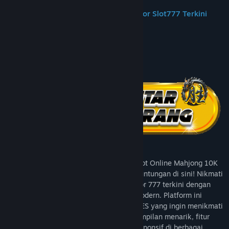
Industri Hiburan GAMES MAXWIN Gacor Slot777 Terkini
Gampang Maxwin
Tentang Game Ini
Website Resmi SIDO89 untuk Bermain Slot Online Mahjong 10K
Anti Rungkat. Temukan keseruan dan keuntungan di sini! Nikmati
pengalaman bermain slot yang seru. gacor 777 terkini dengan
sensasi permainan yang interaktif dan modern. Platform ini
dirancang untuk para pecinta game GAMES yang ingin menikmati
berbagai pilihan demo terbaru dengan tampilan menarik, fitur
lengkap, serta akses yang mudah dan responsif di berbagai