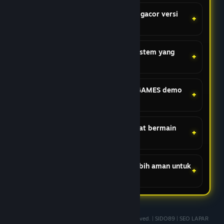
★★★★★
Feyan
Apa keuntungan bermain GAMES gacor versi
demo?
Fitur Bonus Melimpah
Game SIDO89 GAMES-nya benar-benar terasa
Apakah GAMES demo memiliki sistem yang
seperti aslinya! Meski demo, sensasinya tetap
sama dengan versi aslinya?
menarik dan penuh fitur bonus.
03 Feb 2026
Bagaimana cara memanfaatkan GAMES demo
untuk menemukan pola terbaik?
★★★★★
Yuna
Fitur Demo Responsif
Apakah informasi RTP penting saat bermain
demo?
Alur Pengalaman main GAMES maxwin di SIDO89
sangat seru! Grafiknya tajam dan responsif di
smartphone. Fitur demo membuat saya bisa
Apakah bermain GAMES demo lebih aman untuk
eksplor game tanpa tekanan.
pemula?
05 Feb 2026
★★★★☆
Kila
©2020-2030 PersonaeGame Studios. All rights reserved. | SIDO89 | SEO LAPAR