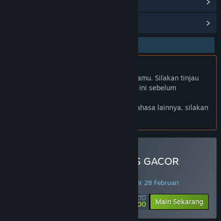
Lihat diskusi
Temukan Grup Komunitas
Bhs. Indonesia tidak didukung
Produk ini tidak didukung dalam bahasamu. Silakan tinjau
daftar bahasa yang didukung di bawah ini sebelum
melakukan pembelian.
Jika kamu ingin melihat game dalam bahasa lainnya, silakan
atur
preferensi bahasa
.
Minimal Deposit di GAMES GACOR
SIDO89
PENAWARAN HARIAN! Penawaran berakhir 28 Februari
Rp 50 000
-90%
Main Sekarang
Rp 10 000