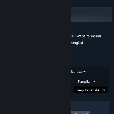
Mudah Buat Awam
Tampilan antarmuka simpel tapi modern. Saya
tidak perlu lama belajar, langsung bisa main dari
pertama buka.
07 Feb 2026
Ulasan pelanggan untuk SIDO89 SIDO89 - Website Resmi
★★★★★
Asaa
Bermain Slot Online Mahjong 10K Anti Rungkat
Banyak Variasi Game
Tentang ulasan pengguna
Preferensimu
Variasi game banyak dan terus diperbarui. Setiap
kali masuk selalu ada pilihan baru yang seru
dicoba.
Jenis Ulasan
Jenis Pembelian
Bahasa
08 Feb 2026
Rentang Tanggal
Waktu Bermain
Tampilan
★★★★☆
Vivi
Tampilkan Grafik
Jaringan Cepat Tanpa Lag
Respons sistem cepat tanpa lag, Cocok buat main
Filter
santai kapan saja.