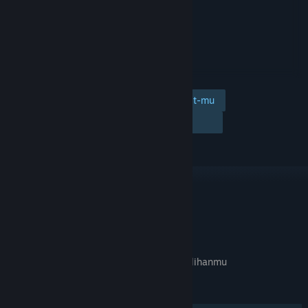
Tambahkan ke wishlist-mu
Ikuti
Abaikan
TAUTAN & INFO
APA GAME INI RELEVAN UNTUKMU?
Tidak tersedia di
preferensi bahasa
pilihanmu
FITUR