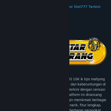
Industri Hiburan GAMES MAXWIN Gacor Slot777 Terkini
Gampang Maxwin
Tentang Game Ini
ZONATUAN hadir dengan slot deposit QRIS 10K & tips mahjong
bet 800 gacor hari ini. Temukan keseruan dan keberuntungan di
sini! Ayo bergabung sekarang! gacor 777 terkini dengan sensasi
permainan yang interaktif dan modern. Platform ini dirancang
untuk para pecinta game GAMES yang ingin menikmati berbagai
pilihan demo terbaru dengan tampilan menarik, fitur lengkap,
serta akses yang mudah dan responsif di berbagai perangkat