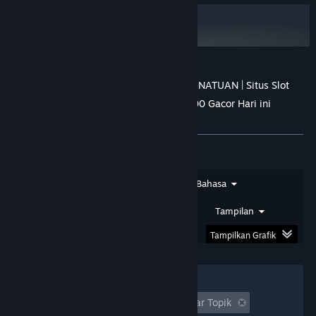
Tampilan antarmuka simpel tapi modern. Saya
tidak perlu lama belajar, langsung bisa main dari
pertama buka.
07 Feb 2026
Ulasan pelanggan untuk ZONATUAN ZONATUAN | Situs Slot
Deposit Qris 10K & Tips Mahjong Bet 800 Gacor Hari ini
★★★★★
Asaa
Tentang ulasan pengguna
Preferensimu
Banyak Variasi Game
Variasi game banyak dan terus diperbarui. Setiap
kali masuk selalu ada pilihan baru yang seru
dicoba.
Jenis Ulasan
Jenis Pembelian
Bahasa
08 Feb 2026
Rentang Tanggal
Waktu Bermain
Tampilan
Tampilkan Grafik
★★★★☆
Vivi
Jaringan Cepat Tanpa Lag
Filter
Respons sistem cepat tanpa lag, Cocok buat main
santai kapan saja.
Tidak Termasuk Aktivitas Ulasan Keluar Topik