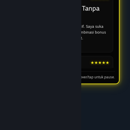
★★★★★
Maudy
Bonus Melimpah Tanpa
Deposit
Keseluruhan pengalaman positif. Saya suka
karena bisa eksplor berbagai kombinasi bonus
tanpa harus deposit.
16 Feb 2026
★★★★★
Feyan
Fitur Bonus Melimpah
Tip: hover/tap untuk pause.
Game ZONATUAN GAMES-nya benar-benar
terasa seperti aslinya! Meski demo, sensasinya
tetap menarik dan penuh fitur bonus.
03 Feb 2026
★★★★★
Yuna