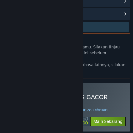
Lihat diskusi
Temukan Grup Komunitas
Bhs. Indonesia tidak didukung
Produk ini tidak didukung dalam bahasamu. Silakan tinjau
daftar bahasa yang didukung di bawah ini sebelum
melakukan pembelian.
Jika kamu ingin melihat game dalam bahasa lainnya, silakan
atur
preferensi bahasa
.
Minimal Deposit di GAMES GACOR
ZONATUAN
PENAWARAN HARIAN! Penawaran berakhir 28 Februari
Rp 50 000
-90%
Main Sekarang
Rp 10 000