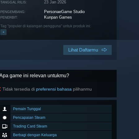
23 Jan 2026
TANGGAL RILIS:
PersonaeGame Studio
PENGEMBANG:
Kunpan Games
PENERBIT:
Tag "populer di kalangan pengguna" untuk produk ini:
+
Lihat Daftarmu
Apa game ini relevan untukmu?
Tidak tersedia di
preferensi bahasa
pilihanmu
Pemain Tunggal
Pencapaian Steam
Trading Card Steam
Berbagi dengan Keluarga