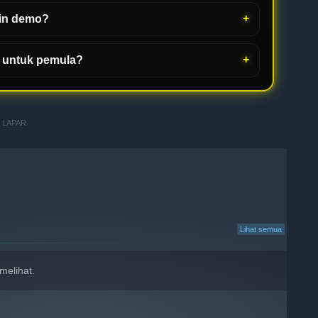
ain demo?
★★★★★
 untuk pemula?
terasa
menarik dan
O LAPAR
★★★★★
Lihat semua
ZONATUAN
smartphone.
melihat.
e tanpa