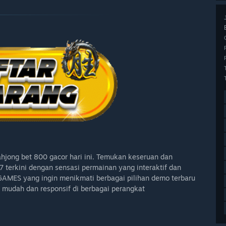
hjong bet 800 gacor hari ini. Temukan keseruan dan
7 terkini dengan sensasi permainan yang interaktif dan
 GAMES yang ingin menikmati berbagai pilihan demo terbaru
g mudah dan responsif di berbagai perangkat