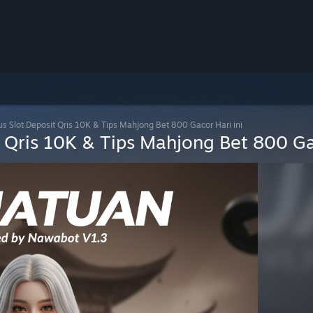
s Slot Deposit Qris 10K & Tips Mahjong Bet 800 Gacor Hari ini
 Qris 10K & Tips Mahjong Bet 800 Gac