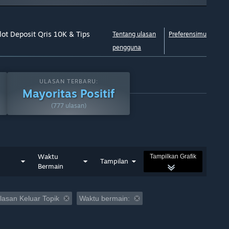
★★★★☆
t Deposit Qris 10K & Tips
Tentang ulasan
Preferensimu
pengguna
idak perlu
ma buka.
ULASAN TERBARU:
Mayoritas Positif
(777 ulasan)
★★★★★
iap kali
Waktu
Tampilkan Grafik
icoba.
Tampilan
Bermain
lasan Keluar Topik
Waktu bermain:
★★★★☆
g