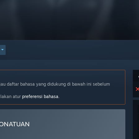
njau daftar bahasa yang didukung di bawah ini sebelum
ilakan atur
preferensi bahasa
.
 ZONATUAN