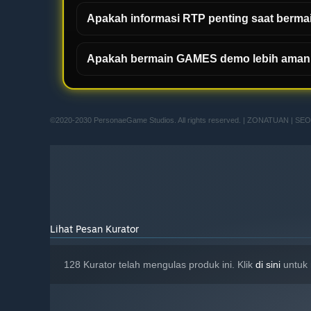
Apakah informasi RTP penting saat berm
Feyan
Apakah bermain GAMES demo lebih aman
Fitur Bonus Melimpah
Game ZONATUAN GAMES-nya benar-benar 
seperti aslinya! Meski demo, sensasinya tetap 
©2020-2030 PersonaeGame Studios. All rights reserved. | ZONATUAN | SE
penuh fitur bonus.
03 Feb 2026
Yuna
Fitur Demo Responsif
Lihat Pesan Kurator
Alur Pengalaman main GAMES maxwin di 
sangat seru! Grafiknya tajam dan responsif di 
128 Kurator telah mengulas produk ini. Klik
di sini
untuk 
Fitur demo membuat saya bisa eksplor gam
tekanan.
05 Feb 2026