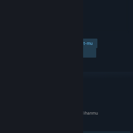
Tambahkan ke wishlist-mu
Ikuti
Abaikan
TAUTAN & INFO
APA GAME INI RELEVAN UNTUKMU?
Tidak tersedia di
preferensi bahasa
pilihanmu
FITUR