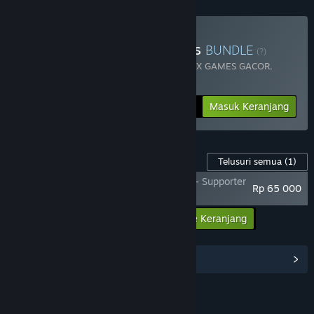
Beli Chaos Of Blade Kratos
BUNDLE
(?)
Terdiri dari 2 item:
God Of War Ragnarok X GAMES GACOR
,
Blackthorn Arena: Reforged
-25%
Info Bundel
Rp 284 398
Masuk Keranjang
Konten Game ini
Telusuri semua
(1)
God Of War Ragnarok X GAMES GACOR - Supporter
Rp 65 000
Pack
Masukkan semua DLC ke Keranjang
Rp 65 000
Lihat Hub Komunitas
Join us on Discord