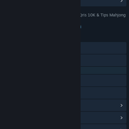
Lihat Item Toko Poin
(9)
ZONATUAN | Situs Slot Deposit Qris 10K & Tips Mahjong
JUDUL:
Bet 800 Gacor Hari ini
Petualangan
,
Indie
,
RPG
,
Strategi
GENRE:
23 Jan 2026
TANGGAL RILIS:
28 Agu 2023
TANGGAL RILIS AKSES DINI:
Discord
X
QQ 725153963
Baidu Tieba
Bilibili
Lihat riwayat pembaruan
Baca berita terkait