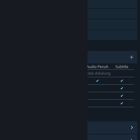
Pemain Tunggal
Pencapaian Steam
Trading Card Steam
Berbagi dengan Keluarga
BAHASA
11 bahasa yang didukung
Antarmuka
Audio Penuh
Subtitle
Bhs. Indonesia
Tidak didukung
Bhs. Inggris
✔
✔
✔
Bhs. Tionghoa Sederhana
✔
✔
Bhs. Tionghoa Tradisional
✔
✔
Bhs. Prancis
✔
✔
Lihat semua 11 bahasa yang didukung
Lihat Pencapaian Steam
(28)