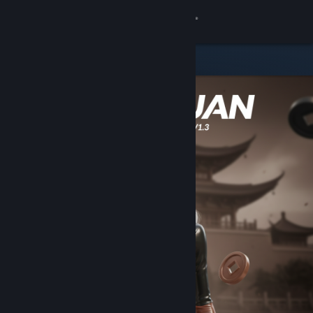
8
GAMES GACOR
Lihat Profilmu
Wallet (Rp 150,880)
Pemberitahuan
8
Toko
ZONATUAN GAMES
Kamu & Temanmu
Obrolan