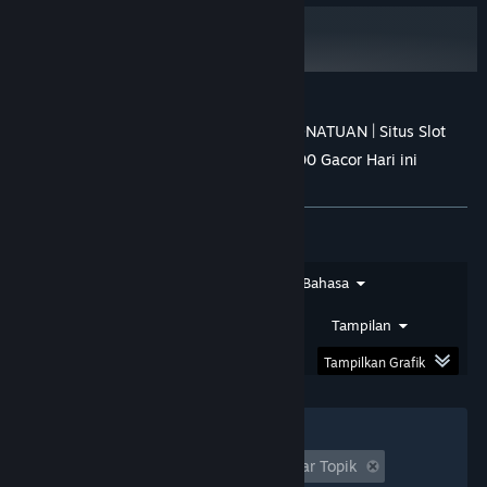
Tampilan antarmuka simpel tapi modern. Saya
tidak perlu lama belajar, langsung bisa main dari
pertama buka.
07 Feb 2026
Ulasan pelanggan untuk ZONATUAN ZONATUAN | Situs Slot
★★★★★
Asaa
Deposit Qris 10K & Tips Mahjong Bet 800 Gacor Hari ini
Banyak Variasi Game
Tentang ulasan pengguna
Preferensimu
Variasi game banyak dan terus diperbarui. Setiap
kali masuk selalu ada pilihan baru yang seru
dicoba.
Jenis Ulasan
Jenis Pembelian
Bahasa
08 Feb 2026
Rentang Tanggal
Waktu Bermain
Tampilan
★★★★☆
Vivi
Tampilkan Grafik
Jaringan Cepat Tanpa Lag
Respons sistem cepat tanpa lag, Cocok buat main
Filter
santai kapan saja.
Tidak Termasuk Aktivitas Ulasan Keluar Topik
10 Feb 2026