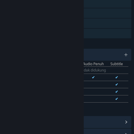
Pemain Tunggal
Pencapaian Steam
Trading Card Steam
Berbagi dengan Keluarga
BAHASA
11 bahasa yang didukung
Antarmuka
Audio Penuh
Subtitle
Bhs. Indonesia
Tidak didukung
Bhs. Inggris
✔
✔
✔
Bhs. Tionghoa Sederhana
✔
✔
Bhs. Tionghoa Tradisional
✔
✔
Bhs. Prancis
✔
✔
Lihat semua 11 bahasa yang didukung
Lihat Pencapaian Steam
(28)