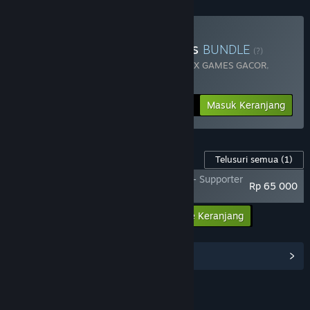
Beli Chaos Of Blade Kratos
BUNDLE
(?)
Terdiri dari 2 item:
God Of War Ragnarok X GAMES GACOR
,
Blackthorn Arena: Reforged
-25%
Info Bundel
Rp 284 398
Masuk Keranjang
Konten Game ini
Telusuri semua
(1)
God Of War Ragnarok X GAMES GACOR - Supporter
Rp 65 000
Pack
Masukkan semua DLC ke Keranjang
Rp 65 000
Lihat Hub Komunitas
Join us on Discord